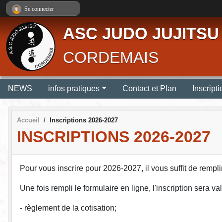
Panneau de gestion des cookies
Se connecter
ASC JUDO JUJITSU
CORDEMAIS
NEWS
infos pratiques
Contact et Plan
Inscript
Accueil
Inscriptions 2026-2027
INSCRIPTIONS 2026-2027
Pour vous inscrire pour 2026-2027, il vous suffit de rempl
Une fois rempli le formulaire en ligne, l'inscription sera
- règlement de la cotisation;