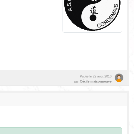
Publié le
22 août 2016
par
Cécile maisonneuve