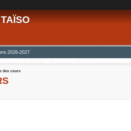
 TAÏSO
ions 2026-2027
e des cours
RS