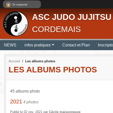
Panneau de gestion des cookies
Se connecter
ASC JUDO JUJITSU
CORDEMAIS
NEWS
infos pratiques
Contact et Plan
Inscript
Accueil
Les albums photos
LES ALBUMS PHOTOS
45 albums photo
2021
4 photos
Publié le
02 nov. 2021
par
Cécile maisonneuve