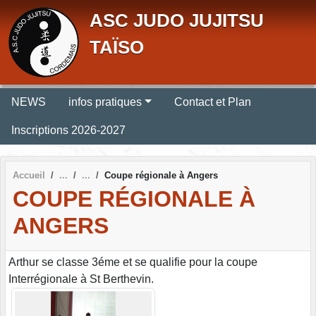
Panneau de gestion des cookies
ASC JUDO JUJITSU
TAÏSO
NEWS
infos pratiques
Contact et Plan
Inscriptions 2026-2027
Accueil
Coupe régionale à Angers
COUPE RÉGIONALE À
ANGERS
Arthur se classe 3éme et se qualifie pour la coupe
Interrégionale à St Berthevin.