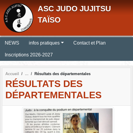
Panneau de gestion des cookies
ASC JUDO JUJITSU
TAÏSO
NEWS
infos pratiques
Contact et Plan
Inscriptions 2026-2027
Accueil
Résultats des départementales
RÉSULTATS DES
DÉPARTEMENTALES