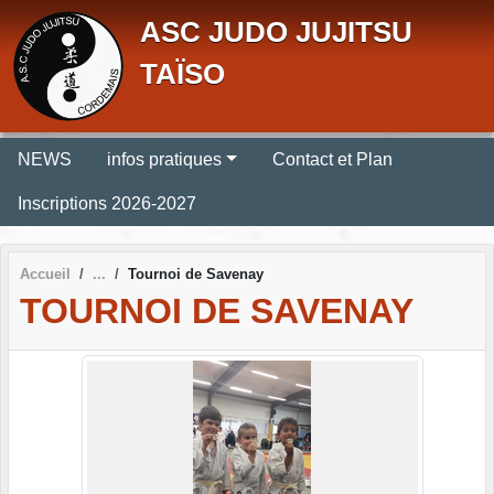
Panneau de gestion des cookies
ASC JUDO JUJITSU
TAÏSO
NEWS
infos pratiques
Contact et Plan
Inscriptions 2026-2027
Accueil
Tournoi de Savenay
TOURNOI DE SAVENAY